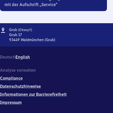
mit der Aufschrift „Service“
Adresse
Grub
Grub
(Oberpf)
(Oberpfalz)
Grub 17
93449
Waldmünchen (Grub)
Grub
(Oberpfalz),
Grub
Deutsch
English
17,
9
3
Analyse verwalten
4
Compliance
4
9
Datenschutzhinweise
Waldmünchen
Informationen zur Barrierefreiheit
(Grub)
Impressum