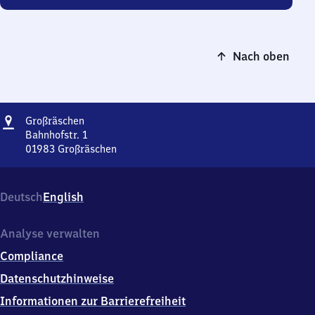
Nach oben
Adresse
Großräschen
Großräschen
Bahnhofstr. 1
01983
Großräschen
Großräschen,
Bahnhofstr.
1,
Deutsch
English
0
1
9
Analyse verwalten
8
Compliance
3
Großräschen
Datenschutzhinweise
Informationen zur Barrierefreiheit