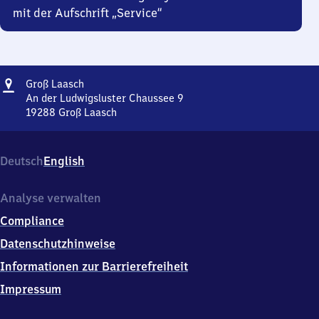
mit der Aufschrift „Service“
Adresse
Groß
Groß Laasch
Laasch
An der Ludwigsluster Chaussee 9
19288
Groß Laasch
Groß
Laasch,
An
Deutsch
English
der
Ludwigsluster
Chaussee
Analyse verwalten
9,
Compliance
1
9
Datenschutzhinweise
2
Informationen zur Barrierefreiheit
8
8
Impressum
Groß
Laasch