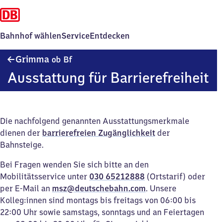
Bahnhof wählen
Service
Entdecken
Grimma
Grimma
ob Bf
oberer
Ausstattung für Barrierefreiheit
Bahnhof
Die nachfolgend genannten Ausstattungsmerkmale
dienen der
barrierefreien Zugänglichkeit
der
Bahnsteige.
Bei Fragen wenden Sie sich bitte an den
Mobilitätsservice unter
030 65212888
(Ortstarif) oder
per E-Mail an
msz@deutschebahn.com
. Unsere
Kolleg:innen sind montags bis freitags von 06:00 bis
22:00 Uhr sowie samstags, sonntags und an Feiertagen