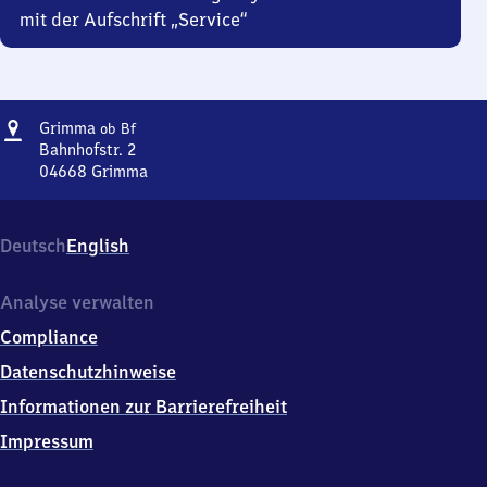
mit der Aufschrift „Service“
Adresse
Grimma
Grimma
ob Bf
oberer
Bahnhofstr. 2
Bahnhof
04668
Grimma
Grimma
oberer
Bahnhof,
Deutsch
English
Bahnhofstr.
2,
0
Analyse verwalten
4
Compliance
6
6
Datenschutzhinweise
8
Informationen zur Barrierefreiheit
Grimma
Impressum