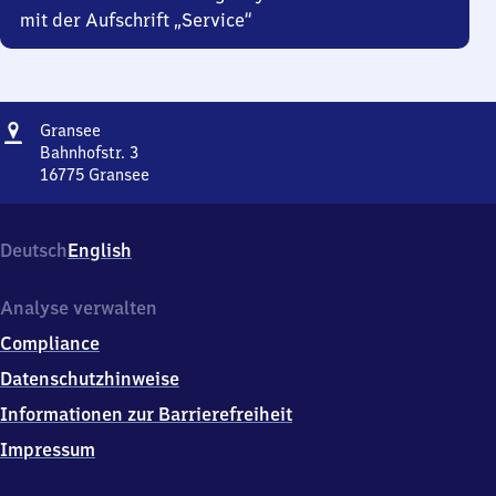
mit der Aufschrift „Service“
Adresse
Gransee
Gransee
Bahnhofstr. 3
16775
Gransee
Gransee,
Bahnhofstr.
3,
Deutsch
English
1
6
7
Analyse verwalten
7
Compliance
5
Gransee
Datenschutzhinweise
Informationen zur Barrierefreiheit
Impressum