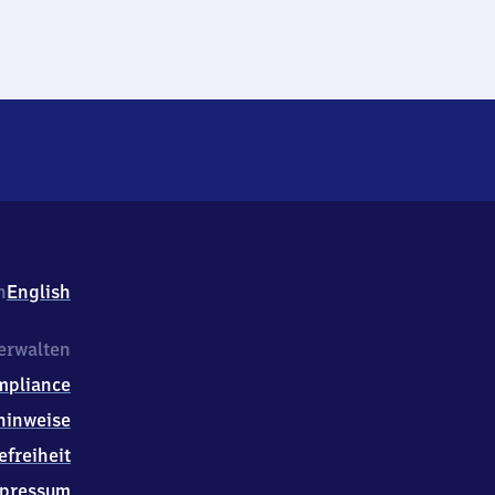
h
English
erwalten
mpliance
hinweise
efreiheit
pressum