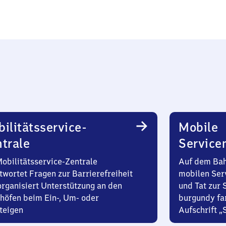
ilitätsservice-
Mobile
trale
Service
Mobilitätsservice-Zentrale
Auf dem Bah
twortet Fragen zur Barrierefreiheit
mobilen Ser
organisiert Unterstützung an den
und Tat zur 
höfen beim Ein-, Um- oder
burgundy fa
teigen
Aufschrift „