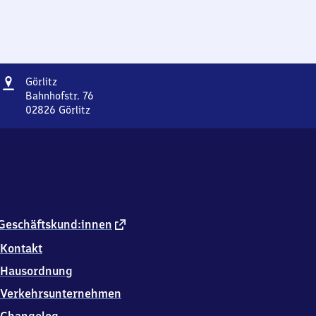
Adresse
Görlitz
Görlitz
Bahnhofstr. 76
02826
Görlitz
Görlitz,
Bahnhofstr.
76,
0
2
8
2
6
externer
Geschäftskund:innen
Görlitz
Link
Kontakt
Hausordnung
Verkehrsunternehmen