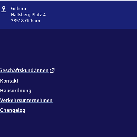
Adresse
Gifhorn
Gifhorn
Hallsberg Platz 4
38518
Gifhorn
Gifhorn,
Hallsberg
Platz
4,
3
8
5
1
externer
Geschäftskund:innen
8
Link
Kontakt
Gifhorn
Hausordnung
Verkehrsunternehmen
Changelog