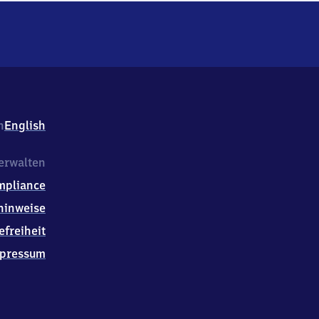
h
English
erwalten
mpliance
hinweise
efreiheit
pressum