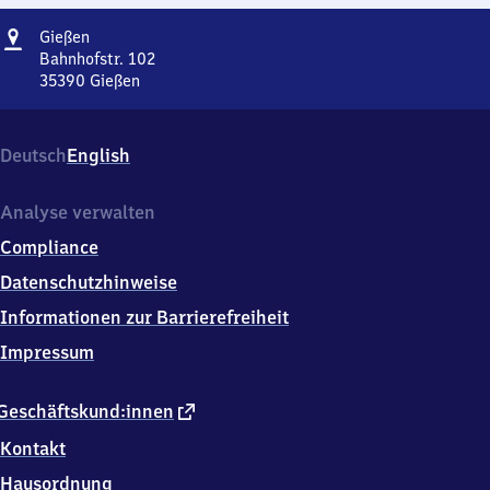
Adresse
Gießen
Gießen
Bahnhofstr. 102
35390
Gießen
Gießen,
Bahnhofstr.
102,
Deutsch
English
3
5
3
Analyse verwalten
9
Compliance
0
Gießen
Datenschutzhinweise
Informationen zur Barrierefreiheit
Impressum
externer
Geschäftskund:innen
Link
Kontakt
Hausordnung