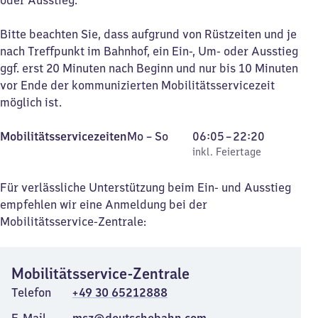
oder Ausstieg.
Bitte beachten Sie, dass aufgrund von Rüstzeiten und je
nach Treffpunkt im Bahnhof, ein Ein-, Um- oder Ausstieg
ggf. erst 20 Minuten nach Beginn und nur bis 10 Minuten
vor Ende der kommunizierten Mobilitätsservicezeit
möglich ist.
Montag
,
Von
Mobilitätsservicezeiten
Mo
–
So
06:05
–
22:20
bis
inkl. Feiertage
6
inkl. Feiertage
Sonntag
Uhr
5
Für verlässliche Unterstützung beim Ein- und Ausstieg
bis
empfehlen wir eine Anmeldung bei der
22
Mobilitätsservice-Zentrale:
Uhr
20
Mobilitätsservice-Zentrale
Telefon
+49 30 65212888