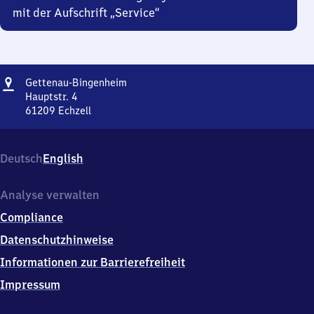
mit der Aufschrift „Service“
Adresse
Gettenau-
Gettenau-Bingenheim
Bingenheim
Hauptstr. 4
61209
Echzell
Gettenau-
Bingenheim,
Hauptstr.
Deutsch
English
4,
6
1
Analyse verwalten
2
Compliance
0
9
Datenschutzhinweise
Echzell
Informationen zur Barrierefreiheit
Impressum