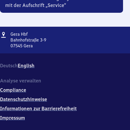
mit der Aufschrift „Service“
Adresse
Gera
Gera Hbf
Hauptbahnhof
Bahnhofstraße 3-9
07545
Gera
Gera
Hauptbahnhof,
Bahnhofstraße
Deutsch
English
3-
9,
0
Analyse verwalten
7
Compliance
5
4
Datenschutzhinweise
5
Informationen zur Barrierefreiheit
Gera
Impressum