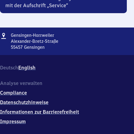
mit der Aufschrift „Service“
Adresse
Gensingen-
Gensingen-Horrweiler
Horrweiler
Alexander-Bretz-Straße
55457
Gensingen
Gensingen-
Horrweiler,
Alexander-
Deutsch
English
Bretz-
Straße,
5
Analyse verwalten
5
Compliance
4
5
Datenschutzhinweise
7
Informationen zur Barrierefreiheit
Gensingen
Impressum