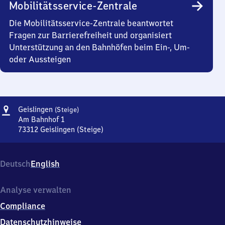
Mobilitätsservice-Zentrale
Die Mobilitätsservice-Zentrale beantwortet
Fragen zur Barrierefreiheit und organisiert
Unterstützung an den Bahnhöfen beim Ein-, Um-
oder Aussteigen
Adresse
Geislingen
Geislingen
(Steige)
(Steige)
Am Bahnhof 1
73312
Geislingen (Steige)
Geislingen
(Steige),
Am
Deutsch
English
Bahnhof
1,
7
Analyse verwalten
3
Compliance
3
1
Datenschutzhinweise