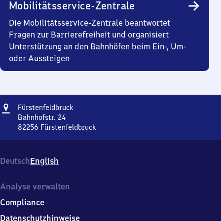
Mobilitätsservice-Zentrale
Die Mobilitätsservice-Zentrale beantwortet
Fragen zur Barrierefreiheit und organisiert
Unterstützung an den Bahnhöfen beim Ein-, Um-
oder Aussteigen
Adresse
Fürstenfeldbruck
Fürstenfeldbruck
Bahnhofstr. 24
82256
Fürstenfeldbruck
Fürstenfeldbruck,
Bahnhofstr.
24,
Deutsch
English
8
2
2
Analyse verwalten
5
Compliance
6
Fürstenfeldbruck
Datenschutzhinweise