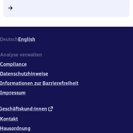
Deutsch
English
Analyse verwalten
Compliance
Datenschutzhinweise
Informationen zur Barrierefreiheit
Impressum
externer
Geschäftskund:innen
Link
Kontakt
Hausordnung