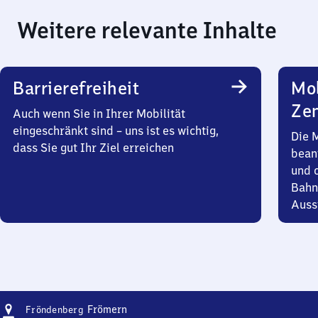
Weitere relevante Inhalte
Barrierefreiheit
Mob
Zen
Auch wenn Sie in Ihrer Mobilität
eingeschränkt sind – uns ist es wichtig,
Die 
dass Sie gut Ihr Ziel erreichen
bean
und 
Bahn
Auss
Adresse
Fröndenberg-
Frömern
Fröndenberg