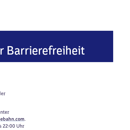
nberg-Frömern
r Barrierefreiheit
der
unter
ebahn.com
.
s 22:00 Uhr