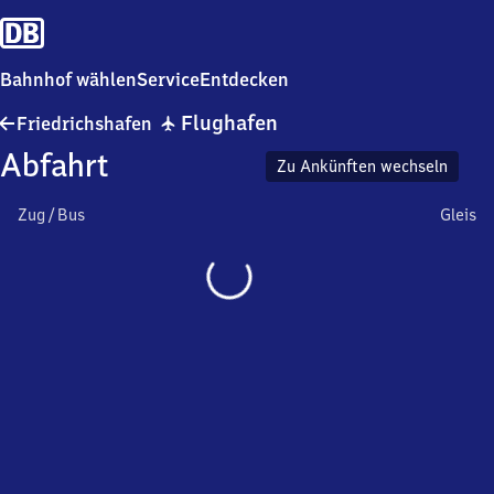
Bahnhof wählen
Service
Entdecken
Friedrichshafen
✈
Flughafen
Friedrichshafen
Flughafen
Abfahrt
Zu Ankünften wechseln
Zug / Bus
Gleis
Wird
geladen…