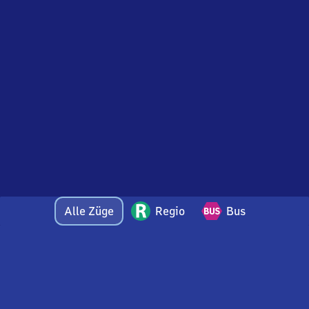
Alle Züge
Regio
Bus
Bei Fragen oder Feedback zu dieser Abfahrtstafel
wenden Sie sich gerne per E-Mail an