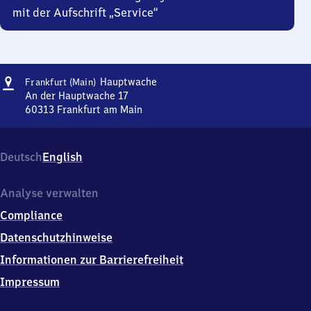
mit der Aufschrift „Service“
Adresse
Frankfurt
Hauptwache
Frankfurt (Main)
(Main)
An der Hauptwache 17
Hauptwache
60313
Frankfurt am Main
Frankfurt
(Main)
Hauptwache,
Deutsch
English
An
der
Hauptwache
Analyse verwalten
17,
Compliance
6
0
Datenschutzhinweise
3
Informationen zur Barrierefreiheit
1
3
Impressum
Frankfurt
am