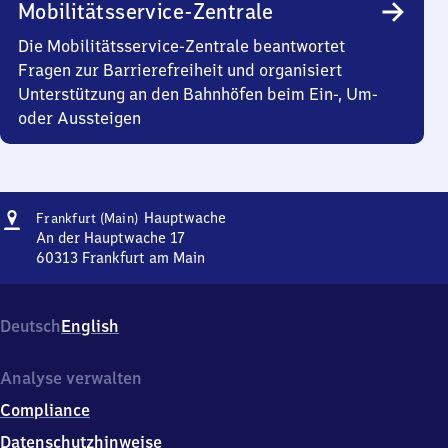
Mobilitätsservice-Zentrale
Die Mobilitätsservice-Zentrale beantwortet
Fragen zur Barrierefreiheit und organisiert
Unterstützung an den Bahnhöfen beim Ein-, Um-
oder Aussteigen
Adresse
Frankfurt
Hauptwache
Frankfurt (Main)
(Main)
An der Hauptwache 17
Hauptwache
60313
Frankfurt am Main
Frankfurt
(Main)
Hauptwache,
Deutsch
English
An
der
Hauptwache
Analyse verwalten
17,
Compliance
6
0
Datenschutzhinweise