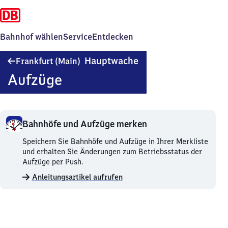
Bahnhof wählen
Service
Entdecken
Frankfurt
Hauptwache
Frankfurt (Main)
(Main)
Aufzüge
Hauptwache
Bahnhöfe und Aufzüge merken
Bahnhöfe
Speichern Sie Bahnhöfe und Aufzüge in Ihrer Merkliste
und
und erhalten Sie Änderungen zum Betriebsstatus der
Aufzüge
Aufzüge per Push.
merken.
Anleitungsartikel aufrufen