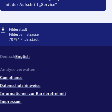
mit der Aufschrift „Service“
Adresse
Filderstadt
Filderstadt
Filderbahnstrasse
70794
Filderstadt
Filderstadt,
Filderbahnstrasse,
7
Deutsch
English
0
7
9
Analyse verwalten
4
Compliance
Filderstadt
Datenschutzhinweise
Informationen zur Barrierefreiheit
Impressum