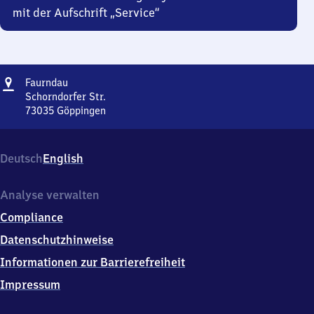
mit der Aufschrift „Service“
Adresse
Faurndau
Faurndau
Schorndorfer Str.
73035
Göppingen
Faurndau,
Schorndorfer
Str.,
Deutsch
English
7
3
0
Analyse verwalten
3
Compliance
5
Göppingen
Datenschutzhinweise
Informationen zur Barrierefreiheit
Impressum