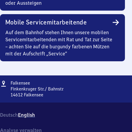
oder Aussteigen
Mobile Servicemitarbeitende
Auf dem Bahnhof stehen Ihnen unsere mobilen
Servicemitarbeitenden mit Rat und Tat zur Seite
– achten Sie auf die burgundy farbenen Mützen
mit der Aufschrift „Service“
Adresse
Falkensee
Falkensee
Finkenkruger Str./ Bahnstr
14612
Falkensee
Falkensee,
Finkenkruger
Str./
Deutsch
English
Bahnstr,
1
4
Analyse verwalten