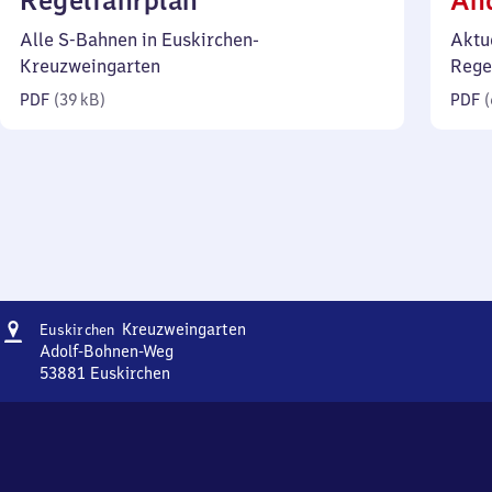
Regelfahrplan
Än
39
Alle S-Bahnen in Euskirchen-
Aktu
Kilobyte)
Kreuzweingarten
Rege
PDF
(
39 kB
)
PDF
(
Adresse
Euskirchen-
Kreuzweingarten
Euskirchen
Kreuzweingarten
Adolf-Bohnen-Weg
53881
Euskirchen
Euskirchen-
Kreuzweingarten,
Adolf-
Bohnen-
Weg,