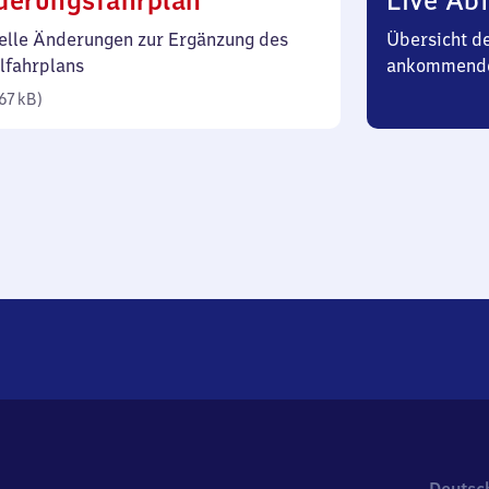
derungsfahrplan
Live Abf
67
elle Änderungen zur Ergänzung des
Übersicht d
Kilobyte)
lfahrplans
ankommende
67 kB
)