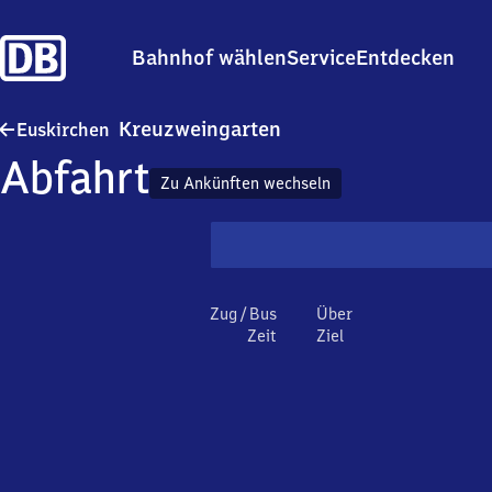
Bahnhof wählen
Service
Entdecken
Euskirchen-Kreuzweinga
Kreuzweingarten
Euskirchen
Abfahrt
Zu Ankünften wechseln
Zug / Bus
Über
Zeit
Ziel