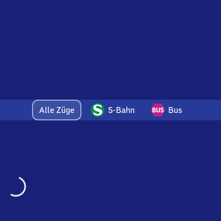
rten
Alle Züge
S-Bahn
Bus
Wird
geladen…