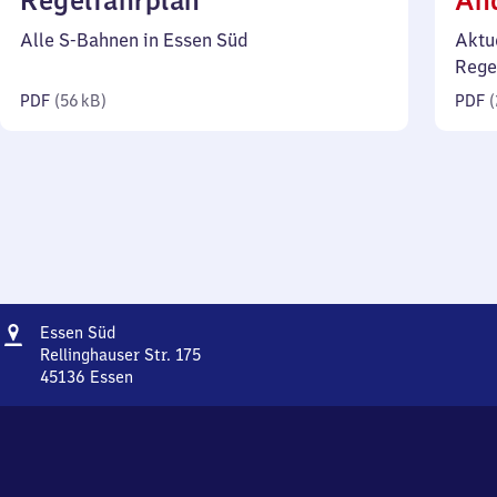
Regelfahrplan
Än
56
Alle S-Bahnen in Essen Süd
Aktu
Kilobyte)
Rege
PDF
(
56 kB
)
PDF
(
Adresse
Essen
Essen Süd
Süd
Rellinghauser Str. 175
45136
Essen
Essen
Süd,
Rellinghauser
Str.
175,