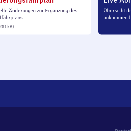
derungsfahrplan
Live Abf
281
elle Änderungen zur Ergänzung des
Übersicht d
Kilobyte)
lfahrplans
ankommende
281 kB
)