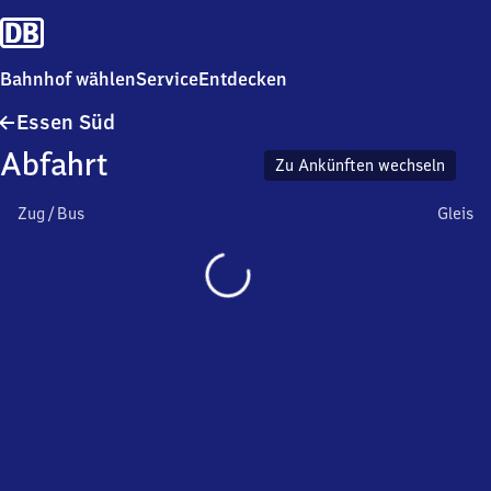
Bahnhof wählen
Service
Entdecken
Essen
Essen Süd
Süd
Abfahrt
Zu Ankünften wechseln
Zug / Bus
Gleis
Wird
geladen…