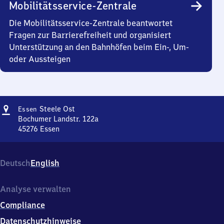
Mobilitätsservice-Zentrale
Die Mobilitätsservice-Zentrale beantwortet
Fragen zur Barrierefreiheit und organisiert
Unterstützung an den Bahnhöfen beim Ein-, Um-
oder Aussteigen
Adresse
Essen-
Steele Ost
Essen
Steele
Bochumer Landstr. 122a
Ost
45276
Essen
Essen-
Steele
Ost,
Deutsch
English
Bochumer
Landstr.
122a,
Analyse verwalten
4
Compliance
5
2
Datenschutzhinweise