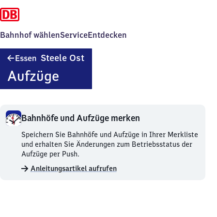
Bahnhof wählen
Service
Entdecken
Essen-
Steele Ost
Essen
Steele
Aufzüge
Ost
Bahnhöfe und Aufzüge merken
Bahnhöfe
Speichern Sie Bahnhöfe und Aufzüge in Ihrer Merkliste
und
und erhalten Sie Änderungen zum Betriebsstatus der
Aufzüge
Aufzüge per Push.
merken.
Anleitungsartikel aufrufen