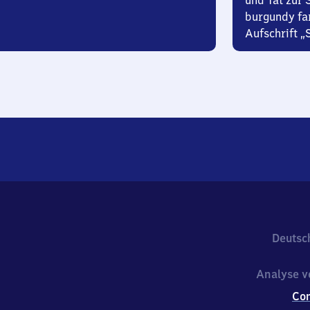
und Tat zur 
burgundy fa
Aufschrift „
Deutsc
Analyse v
Co