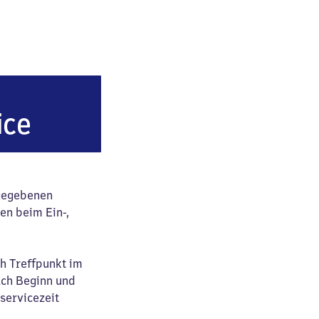
f
ice
ngegebenen
en beim Ein-,
ch Treffpunkt im
ach Beginn und
servicezeit