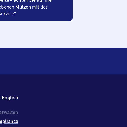
Seite – achten Sie auf die
rbenen Mützen mit der
Service“
h
English
erwalten
mpliance