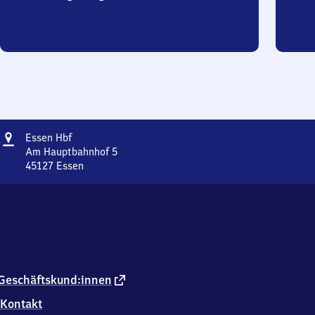
Adresse
Essen
Essen Hbf
Hauptbahnhof
Am Hauptbahnhof 5
45127
Essen
Essen
Hauptbahnhof,
Am
Hauptbahnhof
5,
4
5
1
externer
Geschäftskund:innen
2
Link
Kontakt
7