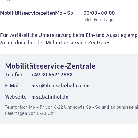
Montag
,
Von
Mobilitätsservicezeiten
Mo
–
So
00:00
–
00:00
bis
inkl. Feiertage
0
inkl. Feiertage
Sonntag
Uhr
bis
Für verlässliche Unterstützung beim Ein- und Ausstieg emp
0
Anmeldung bei der Mobilitätsservice-Zentrale:
Uhr
Mobilitätsservice-Zentrale
Telefon
+49 30 65212888
E-Mail
msz@deutschebahn.com
Webseite
msz.bahnhof.de
Telefonisch Mo – Fr von 6-22 Uhr sowie Sa - So und an bundesein
Feiertagen von 8-20 Uhr