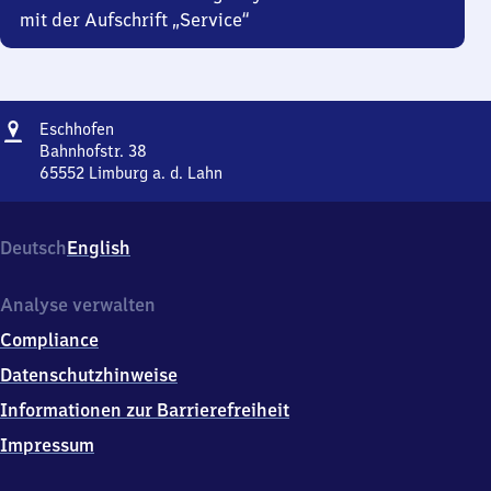
mit der Aufschrift „Service“
Adresse
Eschhofen
Eschhofen
Bahnhofstr. 38
65552
Limburg a. d. Lahn
Eschhofen,
Bahnhofstr.
38,
Deutsch
English
6
5
5
Analyse verwalten
5
Compliance
2
Limburg
Datenschutzhinweise
a.
Informationen zur Barrierefreiheit
d.
Lahn
Impressum