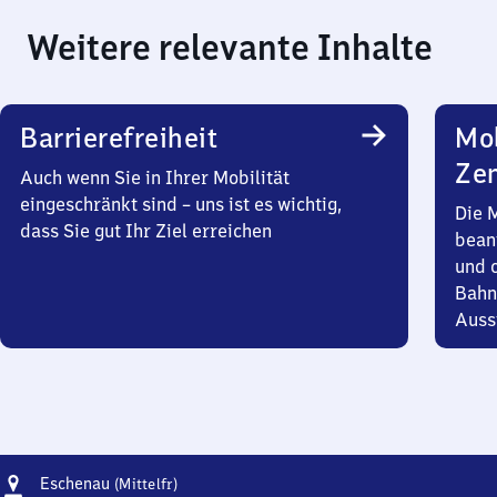
Weitere relevante Inhalte
Barrierefreiheit
Mob
Zen
Auch wenn Sie in Ihrer Mobilität
eingeschränkt sind – uns ist es wichtig,
Die 
dass Sie gut Ihr Ziel erreichen
bean
und 
Bahn
Auss
Adresse
Eschenau
Eschenau
(Mittelfr)