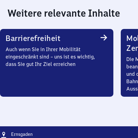
Weitere relevante Inhalte
Barrierefreiheit
Mob
Zen
Auch wenn Sie in Ihrer Mobilität
eingeschränkt sind – uns ist es wichtig,
Die 
dass Sie gut Ihr Ziel erreichen
bean
und 
Bahn
Auss
Adresse
Ernsgaden
Ernsgaden