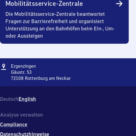
Mobilitätsservice-Zentrale
Die Mobilitätsservice-Zentrale beantwortet
Fragen zur Barrierefreiheit und organisiert
Unterstützung an den Bahnhöfen beim Ein-, Um-
oder Aussteigen
Adresse
Ergenzingen
Ergenzingen
Gäustr. 53
72108
Rottenburg am Neckar
Ergenzingen,
Gäustr.
53,
Deutsch
English
7
2
1
Analyse verwalten
0
Compliance
8
Rottenburg
Datenschutzhinweise