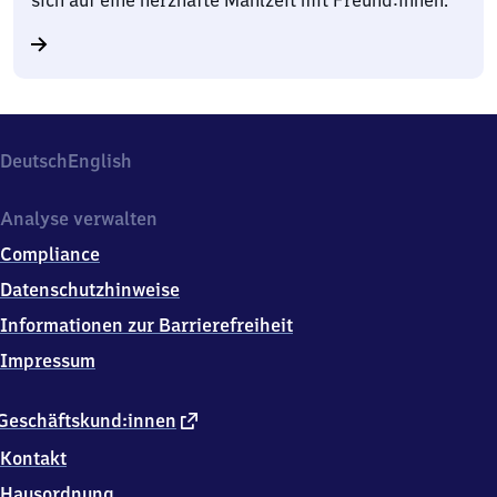
Deutsch
English
Analyse verwalten
Compliance
Datenschutzhinweise
Informationen zur Barrierefreiheit
Impressum
externer
Geschäftskund:innen
Link
Kontakt
Hausordnung