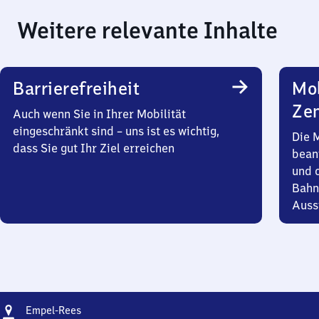
Weitere relevante Inhalte
Barrierefreiheit
Mob
Zen
Auch wenn Sie in Ihrer Mobilität
eingeschränkt sind – uns ist es wichtig,
Die 
dass Sie gut Ihr Ziel erreichen
bean
und 
Bahn
Auss
Adresse
Empel-
Empel-Rees