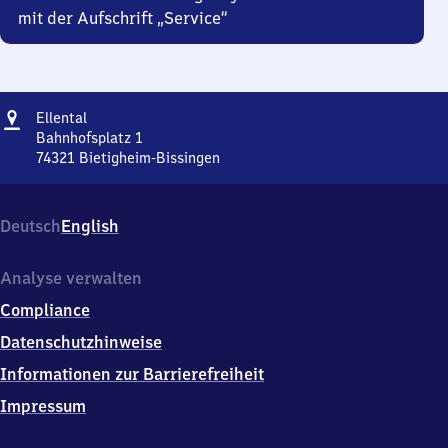
mit der Aufschrift „Service“
Adresse
Ellental
Ellental
Bahnhofsplatz 1
74321
Bietigheim-Bissingen
Ellental,
Bahnhofsplatz
1,
Deutsch
English
7
4
3
Analyse verwalten
2
Compliance
1
Bietigheim-
Datenschutzhinweise
Bissingen
Informationen zur Barrierefreiheit
Impressum