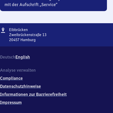
mit der Aufschrift „Service“
Adresse
Elbbrücken
Elbbrücken
Zweibrückenstraße 13
20457
Hamburg
Elbbrücken,
Zweibrückenstraße
13,
Deutsch
English
2
0
4
Analyse verwalten
5
Compliance
7
Hamburg
Datenschutzhinweise
Informationen zur Barrierefreiheit
Impressum