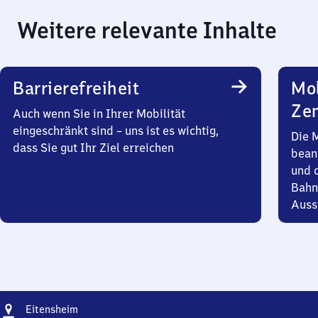
Weitere relevante Inhalte
Barrierefreiheit
Mob
Zen
Auch wenn Sie in Ihrer Mobilität
eingeschränkt sind – uns ist es wichtig,
Die 
dass Sie gut Ihr Ziel erreichen
bean
und 
Bahn
Auss
Adresse
Eitensheim
Eitensheim