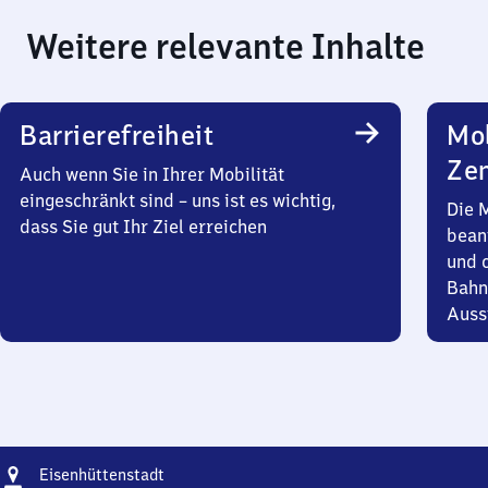
Weitere relevante Inhalte
Barrierefreiheit
Mob
Zen
Auch wenn Sie in Ihrer Mobilität
eingeschränkt sind – uns ist es wichtig,
Die 
dass Sie gut Ihr Ziel erreichen
bean
und 
Bahn
Auss
Adresse
Eisenhüttenstadt
Eisenhüttenstadt