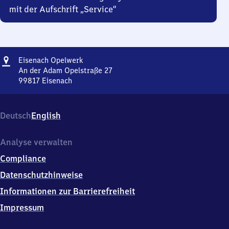
mit der Aufschrift „Service“
Adresse
Eisenach
Eisenach Opelwerk
Opelwerk
An der Adam Opelstraße 27
99817
Eisenach
Eisenach
Opelwerk,
An
Deutsch
English
der
Adam
Opelstraße
Analyse verwalten
27,
Compliance
9
9
Datenschutzhinweise
8
Informationen zur Barrierefreiheit
1
7
Impressum
Eisenach