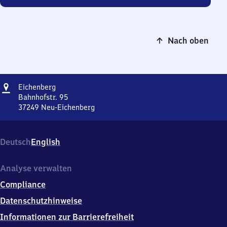
Nach oben
Adresse
Eichenberg
Eichenberg
Bahnhofstr. 95
37249
Neu-Eichenberg
Eichenberg,
Bahnhofstr.
95,
Deutsch
English
3
7
2
Analyse verwalten
4
Compliance
9
Neu-
Datenschutzhinweise
Eichenberg
Informationen zur Barrierefreiheit