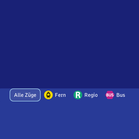
Alle Züge
Fern
Regio
Bus
Bei Fragen oder Feedback zu dieser Abfahrtstafel
wenden Sie sich gerne per E-Mail an