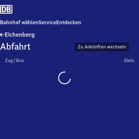
Bahnhof wählen
Service
Entdecken
Eichenberg
Eichenberg
Abfahrt
Zu Ankünften wechseln
Zug / Bus
Gleis
Wird
geladen…