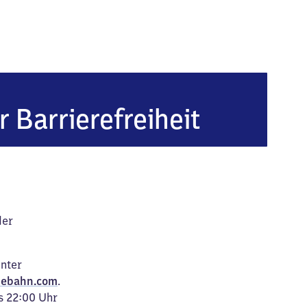
reis Uelzen)
r Barrierefreiheit
der
unter
ebahn.com
.
s 22:00 Uhr