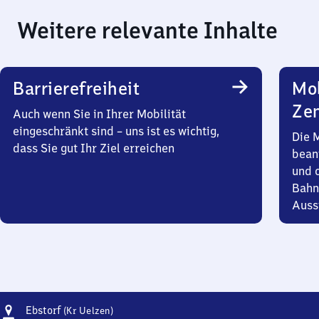
Weitere relevante Inhalte
Barrierefreiheit
Mob
Zen
Auch wenn Sie in Ihrer Mobilität
eingeschränkt sind – uns ist es wichtig,
Die 
dass Sie gut Ihr Ziel erreichen
bean
und 
Bahn
Auss
Adresse
Ebstorf
Ebstorf
(Kr Uelzen)