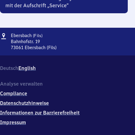
mit der Aufschrift „Service“
Adresse
Ebersbach
Ebersbach
(Fils)
(Fils)
Bahnhofstr. 19
73061
Ebersbach (Fils)
Ebersbach
(Fils),
Bahnhofstr.
Deutsch
English
19,
7
3
Analyse verwalten
0
Compliance
6
1
Datenschutzhinweise
Ebersbach
Informationen zur Barrierefreiheit
(Fils)
Impressum