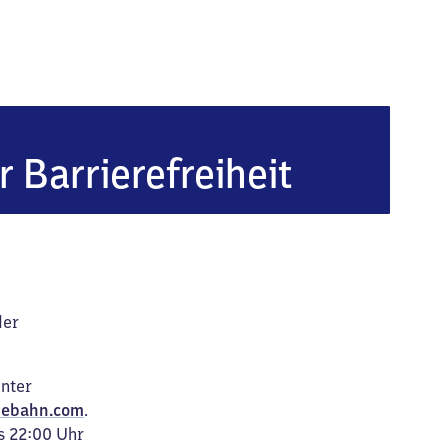
eim Nord
r Barrierefreiheit
der
unter
ebahn.com
.
s 22:00 Uhr