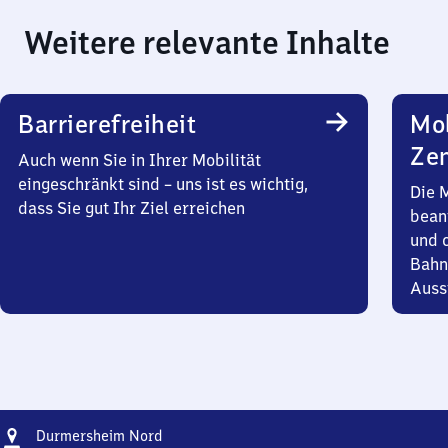
Weitere relevante Inhalte
Barrierefreiheit
Mob
Zen
Auch wenn Sie in Ihrer Mobilität
eingeschränkt sind – uns ist es wichtig,
Die 
dass Sie gut Ihr Ziel erreichen
bean
und 
Bahn
Auss
Adresse
Durmersheim
Durmersheim Nord