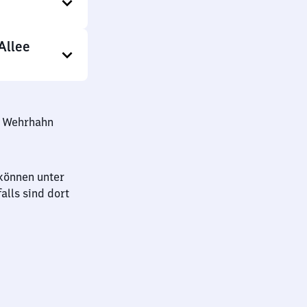
Allee
f Wehrhahn
können unter
lls sind dort