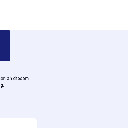
orf Wehrhahn
hen an diesem
g.