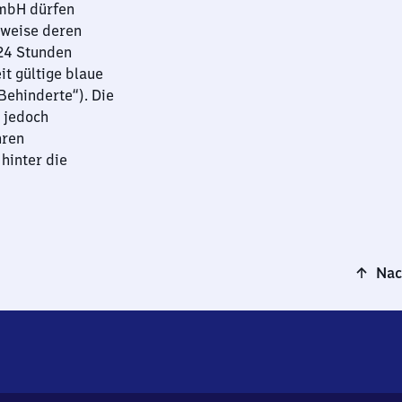
GmbH dürfen
sweise deren
 24 Stunden
it gültige blaue
ehinderte“). Die
 jedoch
hren
hinter die
Nac