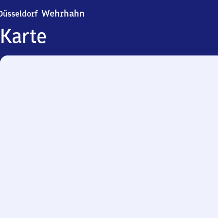
Düsseldorf Wehrhahn
Wehrhahn
Düsseldorf
Karte