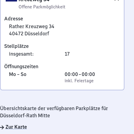
Offene Parkmöglichkeit
Adresse
Rather Kreuzweg 34
40472
Düsseldorf
Rather
Stellplätze
Kreuzweg
insgesamt
:
17
34,
4
Öffnungszeiten
0
Montag
,
Von
Mo
–
So
00:00
–
00:00
4
bis
inkl. Feiertage
0
inkl. Feiertage
7
Sonntag
Uhr
2
bis
Düsseldorf
0
Übersichtskarte der verfügbaren Parkplätze für
Uhr
Düsseldorf-Rath Mitte
Zur Karte