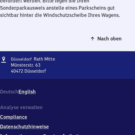
befördert werden. Bitte legen Sie Ihren
Sonderparkausweis anstelle eines Parkscheins gut
sichtbar hinter die Windschutzscheibe Ihres Wagens.
Nach oben
Adresse
Düsseldorf-
Rath Mitte
Düsseldorf
Rath
Münsterstr. 63
Mitte
40472
Düsseldorf
Düsseldorf-
Rath
Mitte,
Deutsch
English
Münsterstr.
63,
4
Analyse verwalten
0
Compliance
4
7
Datenschutzhinweise
2