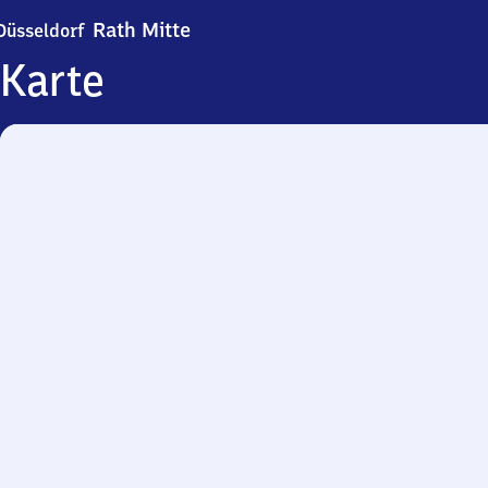
Düsseldorf-Rath Mitte
Rath Mitte
Düsseldorf
Karte