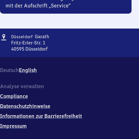
mit der Aufschrift „Service“
Adresse
Düsseldorf-
Garath
Düsseldorf
Garath
Fritz-Erler-Str. 1
40595
Düsseldorf
Düsseldorf-
Garath,
Fritz-
Deutsch
English
Erler-
Str.
1,
Analyse verwalten
4
Compliance
0
5
Datenschutzhinweise
9
Informationen zur Barrierefreiheit
5
Düsseldorf
Impressum