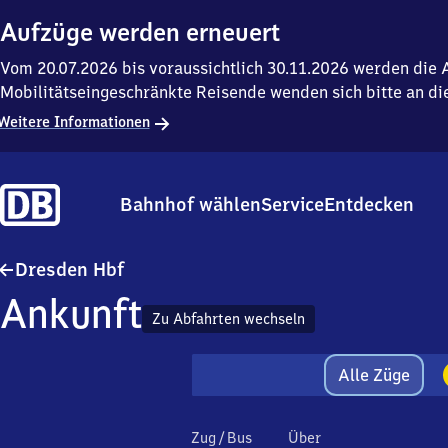
Aufzüge werden erneuert
Vom 20.07.2026 bis voraussichtlich 30.11.2026 werden die A
Mobilitätseingeschränkte Reisende wenden sich bitte an di
Weitere Informationen
Bahnhof wählen
Service
Entdecken
Dresden Hauptbahnhof
Dresden Hbf
Ankunft
Zu Abfahrten wechseln
Alle Züge
Zug / Bus
Über