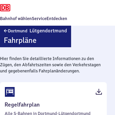
Bahnhof wählen
Service
Entdecken
Dortmund-
Lütgendortmund
Dortmund
Lütgendortmund
Fahrpläne
Hier finden Sie detaillierte Informationen zu den
Zügen, den Abfahrtszeiten sowie den Verkehrstagen
und gegebenenfalls Fahrplanänderungen.
(PDF,
Regelfahrplan
39
Alle S-Bahnen in Dortmund-Lütgendortmund