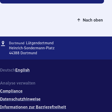
Nach oben
Adresse
Dortmund-
Lütgendortmund
Dortmund
Lütgendortmund
Heinrich-Sondermann-Platz
44388
Dortmund
Dortmund-
Lütgendortmund,
Heinrich-
Deutsch
English
Sondermann-
Platz,
4
Analyse verwalten
4
Compliance
3
8
Datenschutzhinweise
8
Informationen zur Barrierefreiheit
Dortmund